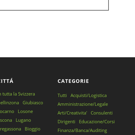
CITTÁ
CATEGORIE
n tutta la Svizzera
Tutti
Acquisti/Logistica
ellinzona
Giubiasco
Amministrazione/Legale
ocarno
Losone
Arti/Creativita'
Consulenti
scona
Lugano
Dirigenti
Educazione/Corsi
regassona
Bioggio
Finanza/Banca/Auditing