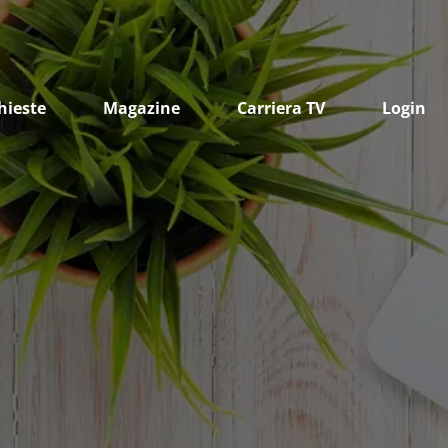
hieste
Magazine
Carriera TV
Login