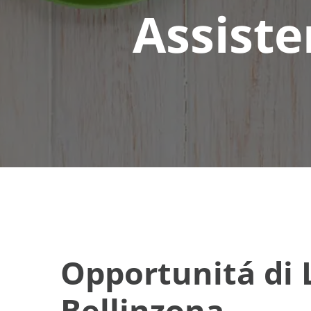
Assist
Opportunitá di 
Bellinzona