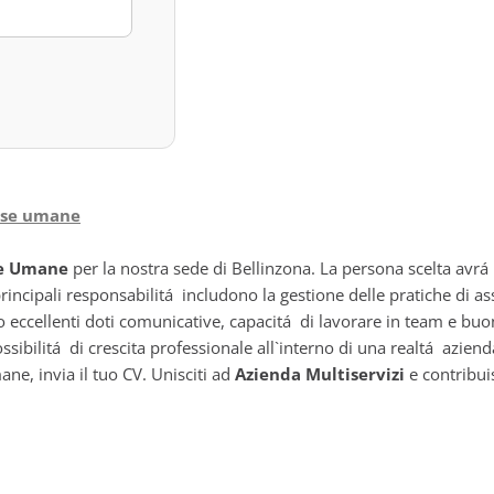
orse umane
se Umane
per la nostra sede di Bellinzona. La persona scelta avrá
incipali responsabilitá includono la gestione delle pratiche di ass
o eccellenti doti comunicative, capacitá di lavorare in team e b
ibilitá di crescita professionale all`interno di una realtá aziend
ane, invia il tuo CV. Unisciti ad
Azienda Multiservizi
e contribui