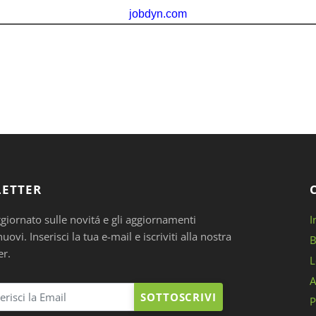
ETTER
ggiornato sulle novitá e gli aggiornamenti
I
ovi. Inserisci la tua e-mail e iscriviti alla nostra
B
er.
L
A
SOTTOSCRIVI
P