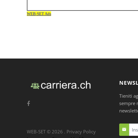
NEWSL
Tieniti a
sempre nu
newslett
WEB-SET ©
2026
.
Privacy Policy