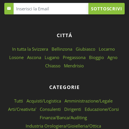
SOTTOSCRIVI
CITTÁ
In tutta la Svizzera
Bellinzona
Giubiasco
Locarno
Losone
Ascona
Lugano
Pregassona
Bioggio
Agno
Chiasso
Mendrisio
CATEGORIE
Tutti
Acquisti/Logistica
Amministrazione/Legale
Arti/Creativita'
Consulenti
Dirigenti
Educazione/Corsi
Finanza/Banca/Auditing
Industria Orologiera/Gioielleria/Ottica