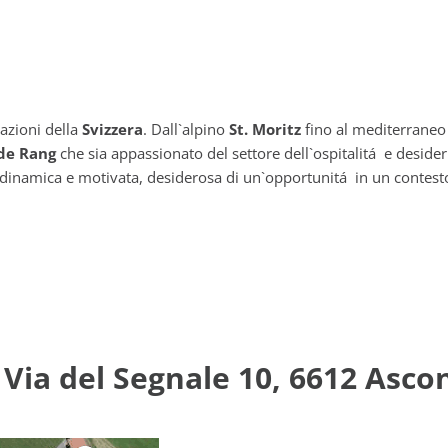
nazioni della
Svizzera
. Dall`alpino
St. Moritz
fino al mediterrane
de Rang
che sia appassionato del settore dell`ospitalitá e desider
a dinamica e motivata, desiderosa di un`opportunitá in un contesto 
 Via del Segnale 10, 6612 Asco