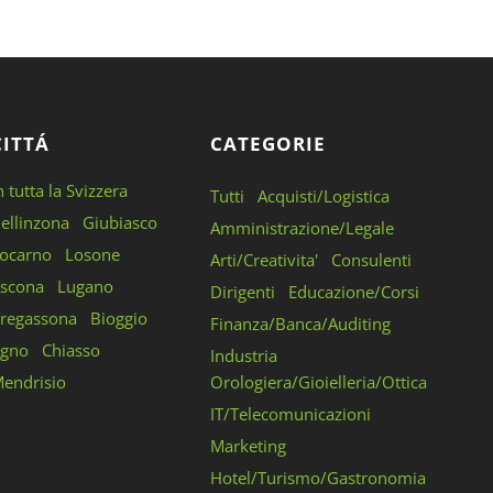
CITTÁ
CATEGORIE
n tutta la Svizzera
Tutti
Acquisti/Logistica
ellinzona
Giubiasco
Amministrazione/Legale
ocarno
Losone
Arti/Creativita'
Consulenti
scona
Lugano
Dirigenti
Educazione/Corsi
regassona
Bioggio
Finanza/Banca/Auditing
gno
Chiasso
Industria
endrisio
Orologiera/Gioielleria/Ottica
IT/Telecomunicazioni
Marketing
Hotel/Turismo/Gastronomia