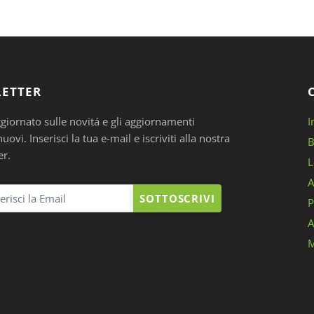
ETTER
ggiornato sulle novitá e gli aggiornamenti
I
ovi. Inserisci la tua e-mail e iscriviti alla nostra
B
er.
L
A
SOTTOSCRIVI
P
A
M