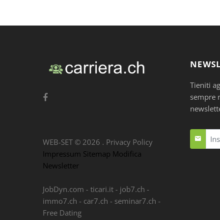
NEWSL
Tieniti a
sempre nu
newslett
WEB-SET ©
2026
.
Privacy Policy
Impressum
Sitemap
Modifica
Newsletter
JobDyn.com
-
ticari.it
-
job7.ch
-
immo7.ch
-
car7.ch
-
seminar7.ch
-
Free Dating