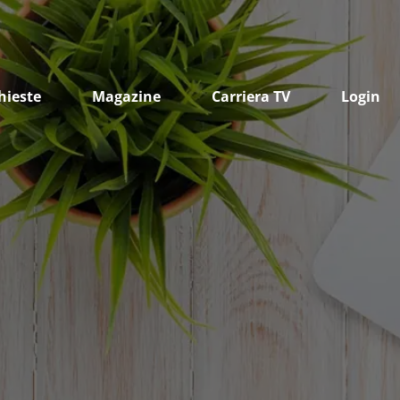
hieste
Magazine
Carriera TV
Login