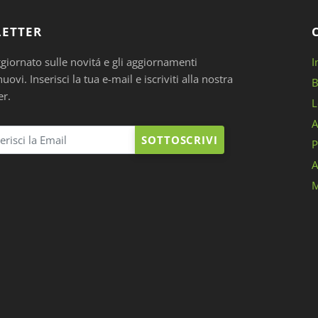
ETTER
ggiornato sulle novitá e gli aggiornamenti
I
ovi. Inserisci la tua e-mail e iscriviti alla nostra
B
er.
L
A
SOTTOSCRIVI
P
A
M