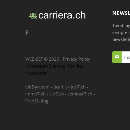
NEWSL
Tieniti a
sempre nu
newslett
WEB-SET ©
2026
.
Privacy Policy
Impressum
Sitemap
Modifica
Newsletter
JobDyn.com
-
ticari.it
-
job7.ch
-
immo7.ch
-
car7.ch
-
seminar7.ch
-
Free Dating