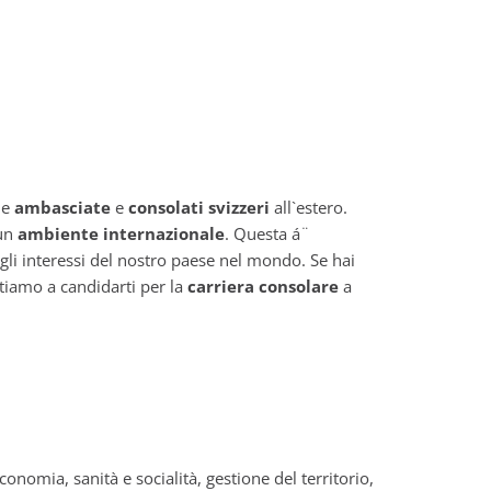
le
ambasciate
e
consolati svizzeri
all`estero.
 un
ambiente internazionale
. Questa á¨
gli interessi del nostro paese nel mondo. Se hai
tiamo a candidarti per la
carriera consolare
a
economia, sanità e socialità, gestione del territorio,