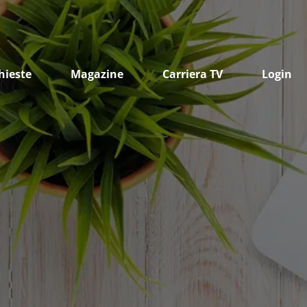
hieste
Magazine
Carriera TV
Login