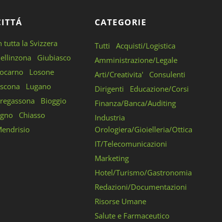
CITTÁ
CATEGORIE
n tutta la Svizzera
Tutti
Acquisti/Logistica
ellinzona
Giubiasco
Amministrazione/Legale
ocarno
Losone
Arti/Creativita'
Consulenti
scona
Lugano
Dirigenti
Educazione/Corsi
regassona
Bioggio
Finanza/Banca/Auditing
gno
Chiasso
Industria
endrisio
Orologiera/Gioielleria/Ottica
IT/Telecomunicazioni
Marketing
Hotel/Turismo/Gastronomia
Redazioni/Documentazioni
Risorse Umane
Salute e Farmaceutico