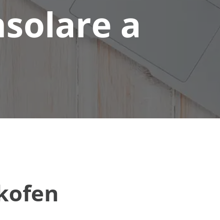
nsolare a
ikofen