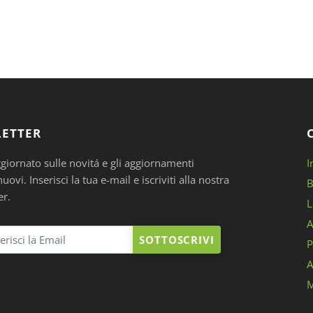
ETTER
ggiornato sulle novitá e gli aggiornamenti
I
ovi. Inserisci la tua e-mail e iscriviti alla nostra
B
er.
L
A
SOTTOSCRIVI
P
A
M