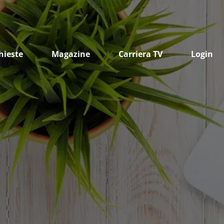
hieste
Magazine
Carriera TV
Login