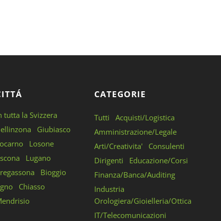
CITTÁ
CATEGORIE
n tutta la Svizzera
Tutti
Acquisti/Logistica
ellinzona
Giubiasco
Amministrazione/Legale
ocarno
Losone
Arti/Creativita'
Consulenti
scona
Lugano
Dirigenti
Educazione/Corsi
regassona
Bioggio
Finanza/Banca/Auditing
gno
Chiasso
Industria
endrisio
Orologiera/Gioielleria/Ottica
IT/Telecomunicazioni