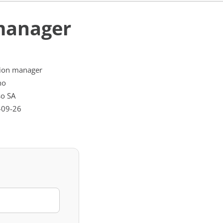
 manager
ion manager
no
o SA
-09-26