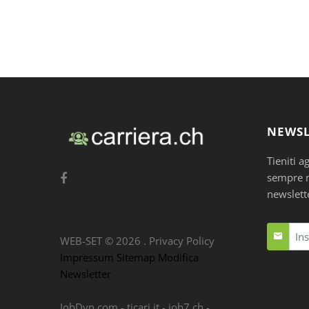
NEWSL
Tieniti a
sempre nu
newslett
WEB-SET ©
2026
.
Privacy Policy
Impressum
Sitemap
Modifica
Newsletter
JobDyn.com
-
ticari.it
-
job7.ch
-