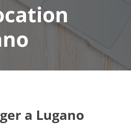
ocation
ano
ger a Lugano