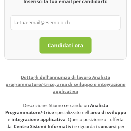
Inserisci la tua email per candidarti:
Candidati ora
Dettagli dell'annuncio di lavoro Analista
programmatore/-trice, area di sviluppo e integrazione
applicativa
Descrizione: Stiamo cercando un
Analista
Programmatore/-trice
specializzato nell`
area di sviluppo
e
integrazione applicativa
. Questa posizione á¨ offerta
dal
Centro Sistemi Informativi
e riguarda i
concorsi
per