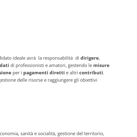
ndidato ideale avrá la responsabilitá di
dirigere
,
dati
di professionisti e amatori, gestendo le
misure
sione
per i
pagamenti diretti
e altri
contributi
.
stione delle risorse e raggiungere gli obiettivi
economia, sanità e socialità, gestione del territorio,