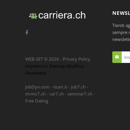
NEWSL
Tieniti a
sempre nu
newslett
WEB-SET ©
2026
.
Privacy Policy
Impressum
Sitemap
Modifica
Newsletter
JobDyn.com
-
ticari.it
-
job7.ch
-
immo7.ch
-
car7.ch
-
seminar7.ch
-
Free Dating