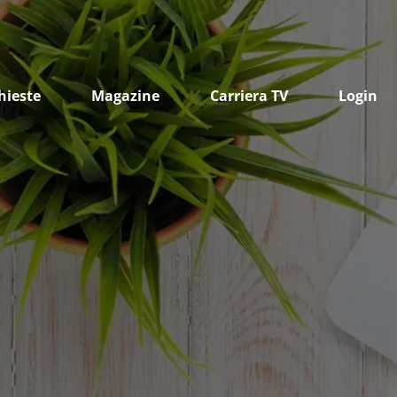
hieste
Magazine
Carriera TV
Login