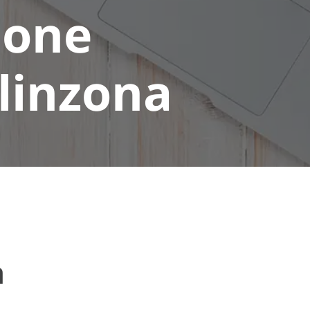
ione
llinzona
a