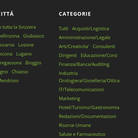
CITTÁ
CATEGORIE
n tutta la Svizzera
Tutti
Acquisti/Logistica
ellinzona
Giubiasco
Amministrazione/Legale
ocarno
Losone
Arti/Creativita'
Consulenti
scona
Lugano
Dirigenti
Educazione/Corsi
regassona
Bioggio
Finanza/Banca/Auditing
gno
Chiasso
Industria
endrisio
Orologiera/Gioielleria/Ottica
IT/Telecomunicazioni
Marketing
Hotel/Turismo/Gastronomia
Redazioni/Documentazioni
Risorse Umane
Salute e Farmaceutico