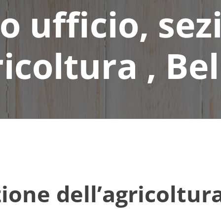
o ufficio, sez
ricoltura , Be
zione dell’agricoltur