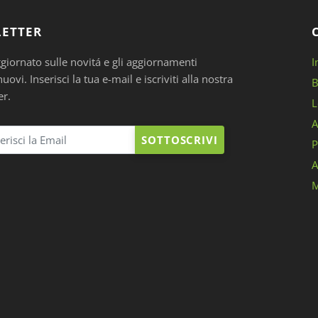
ETTER
ggiornato sulle novitá e gli aggiornamenti
I
ovi. Inserisci la tua e-mail e iscriviti alla nostra
B
er.
L
A
SOTTOSCRIVI
P
A
M