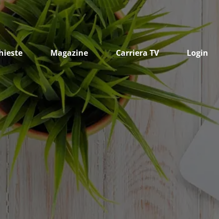
hieste
Magazine
Carriera TV
Login