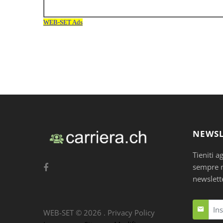
NEWSL
Tieniti a
sempre nu
newslett
WEB-SET ©
2026
.
Privacy Policy