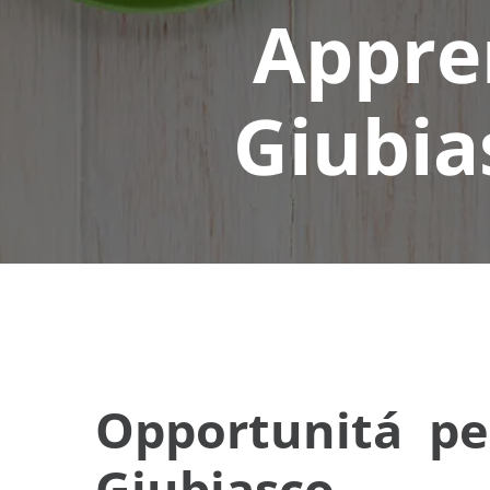
Appren
Giubia
Opportunitá per
Giubiasco