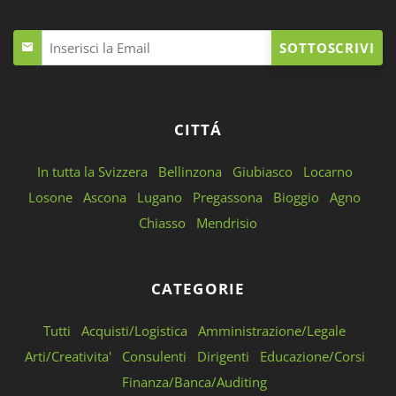
SOTTOSCRIVI
CITTÁ
In tutta la Svizzera
Bellinzona
Giubiasco
Locarno
Losone
Ascona
Lugano
Pregassona
Bioggio
Agno
Chiasso
Mendrisio
CATEGORIE
Tutti
Acquisti/Logistica
Amministrazione/Legale
Arti/Creativita'
Consulenti
Dirigenti
Educazione/Corsi
Finanza/Banca/Auditing