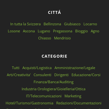
CITTÁ
In tutta la Svizzera
Bellinzona
Giubiasco
Locarno
Losone
Ascona
Lugano
Pregassona
Bioggio
Agno
Chiasso
Mendrisio
CATEGORIE
Tutti
Acquisti/Logistica
Amministrazione/Legale
Arti/Creativita'
Consulenti
Dirigenti
Educazione/Corsi
Finanza/Banca/Auditing
Industria Orologiera/Gioielleria/Ottica
IT/Telecomunicazioni
Marketing
Hotel/Turismo/Gastronomia
Redazioni/Documentazioni