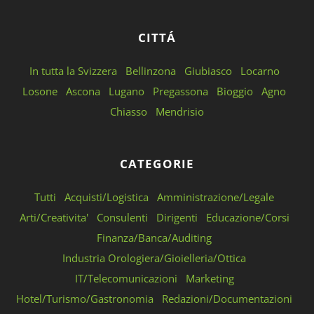
CITTÁ
In tutta la Svizzera
Bellinzona
Giubiasco
Locarno
Losone
Ascona
Lugano
Pregassona
Bioggio
Agno
Chiasso
Mendrisio
CATEGORIE
Tutti
Acquisti/Logistica
Amministrazione/Legale
Arti/Creativita'
Consulenti
Dirigenti
Educazione/Corsi
Finanza/Banca/Auditing
Industria Orologiera/Gioielleria/Ottica
IT/Telecomunicazioni
Marketing
Hotel/Turismo/Gastronomia
Redazioni/Documentazioni