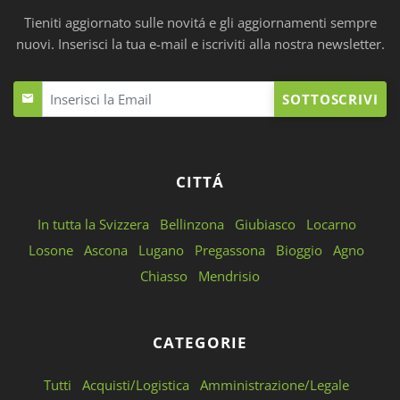
Tieniti aggiornato sulle novitá e gli aggiornamenti sempre
nuovi. Inserisci la tua e-mail e iscriviti alla nostra newsletter.
SOTTOSCRIVI
CITTÁ
In tutta la Svizzera
Bellinzona
Giubiasco
Locarno
Losone
Ascona
Lugano
Pregassona
Bioggio
Agno
Chiasso
Mendrisio
CATEGORIE
Tutti
Acquisti/Logistica
Amministrazione/Legale