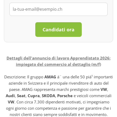
Candidati ora
Dettagli dell'annuncio di lavoro Apprendistato 2026:
impiegato del commercio al dettaglio (m/f)
Descrizione: Il gruppo
AMAG
á¨ una delle 50 piá¹ importanti
aziende in Svizzera e il principale rivenditore di auto del
paese. AMAG rappresenta marchi prestigiosi come
VW
,
Audi
,
Seat
,
Cupra
,
SKODA
,
Porsche
e veicoli commerciali
VW
. Con circa 7.300 dipendenti motivati, ci impegniamo
ogni giorno con competenza e passione per garantire che i
nostri clienti siano sempre soddisfatti e in movimento.