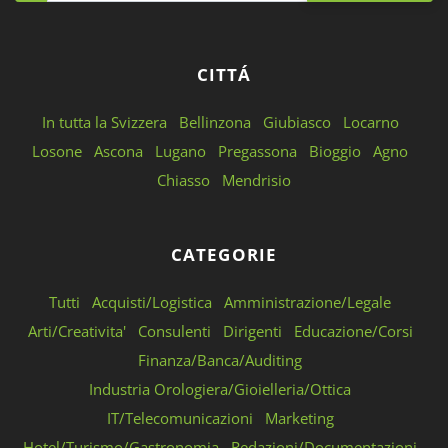
CITTÁ
In tutta la Svizzera
Bellinzona
Giubiasco
Locarno
Losone
Ascona
Lugano
Pregassona
Bioggio
Agno
Chiasso
Mendrisio
CATEGORIE
Tutti
Acquisti/Logistica
Amministrazione/Legale
Arti/Creativita'
Consulenti
Dirigenti
Educazione/Corsi
Finanza/Banca/Auditing
Industria Orologiera/Gioielleria/Ottica
IT/Telecomunicazioni
Marketing
Hotel/Turismo/Gastronomia
Redazioni/Documentazioni