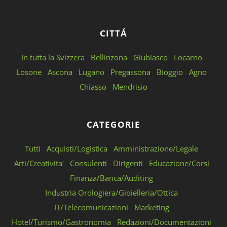
CITTÁ
In tutta la Svizzera
Bellinzona
Giubiasco
Locarno
Losone
Ascona
Lugano
Pregassona
Bioggio
Agno
Chiasso
Mendrisio
CATEGORIE
Tutti
Acquisti/Logistica
Amministrazione/Legale
Arti/Creativita'
Consulenti
Dirigenti
Educazione/Corsi
Finanza/Banca/Auditing
Industria Orologiera/Gioielleria/Ottica
IT/Telecomunicazioni
Marketing
Hotel/Turismo/Gastronomia
Redazioni/Documentazioni