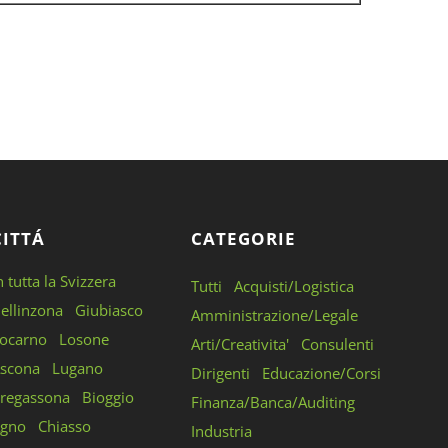
CITTÁ
CATEGORIE
n tutta la Svizzera
Tutti
Acquisti/Logistica
ellinzona
Giubiasco
Amministrazione/Legale
ocarno
Losone
Arti/Creativita'
Consulenti
scona
Lugano
Dirigenti
Educazione/Corsi
regassona
Bioggio
Finanza/Banca/Auditing
gno
Chiasso
Industria