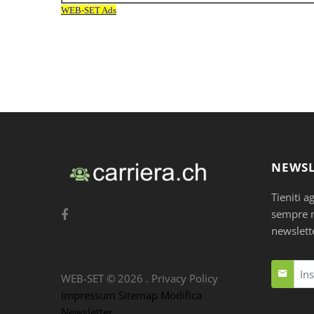
NEWSL
Tieniti a
sempre nu
newslett
WEB-SET ©
2026
.
Privacy Policy
Impressum
Sitemap
Modifica
Newsletter