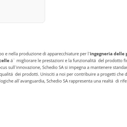
po e nella produzione di apparecchiature per l`
ingegneria delle 
celle
á¨ migliorare le prestazioni e la funzionalitá del prodotto f
 focus sull`innovazione, Schedio SA si impegna a mantenere standar
qualitá dei prodotti. Unisciti a noi per contribuire a progetti che d
giche all`avanguardia, Schedio SA rappresenta una realtá di rife