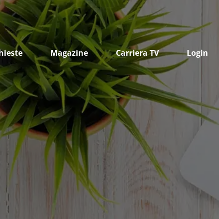
hieste
Magazine
Carriera TV
Login