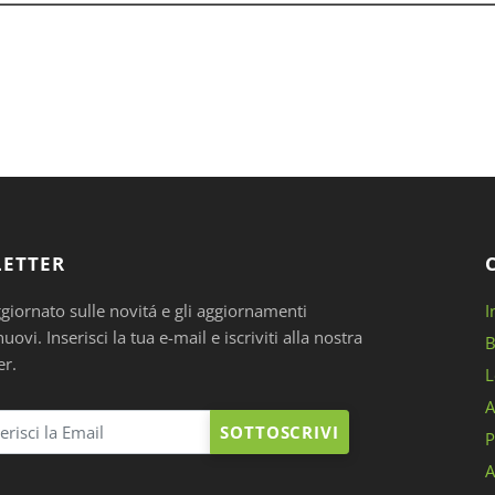
ETTER
ggiornato sulle novitá e gli aggiornamenti
I
ovi. Inserisci la tua e-mail e iscriviti alla nostra
B
er.
L
A
SOTTOSCRIVI
P
A