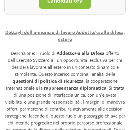
Candidati ora
Dettagli dell'annuncio di lavoro Addetto/-a alla difesa,
estero
Descrizione: Il ruolo di
Addetto/-a alla Difesa
offerto
dall`Esercito Svizzero á¨ un`opportunitá esclusiva per chi
desidera lavorare all`estero in un contesto dinamico e
stimolante. Questo incarico combina l`analisi delle
questioni di politica di sicurezza
, la cooperazione
internazionale e la
rappresentanza diplomatica
. Si tratta
di una posizione di interfaccia unica, con un`elevata
visibilitá e una grande responsabilitá . I margini di manovra
offerti permettono di contribuire attivamente alle decisioni
strategiche, facendo di questo ruolo un passaggio chiave per
chi intende progredire nel proprio percorso professionale
nel campo della difesa e delle relazioni internazionali. Se sei