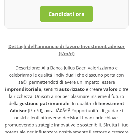
Candidati ora
Dettagli dell'annuncio di lavoro Investment advisor
(f/m/d)
Descrizione: Alla Banca Julius Baer, valorizziamo e
celebriamo le qualitá individuali che ciascuno porta con
sá©, permettendoti di avere un impatto, essere
imprenditoriale
, sentirti
autorizzato
e creare
valore
oltre
la ricchezza. Unisciti a noi per plasmare insieme il futuro
della
gestione patrimoniale
. In qualitá di
Investment
Advisor
(f/m/d), avrai lÃ¢Â€Â™opportunitá di guidare i
nostri clienti attraverso decisioni finanziarie chiave,
promuovendo strategie innovative e sostenibili. Sfrutta il tuo
potenziale per influenzare positivamente il settore e crescere