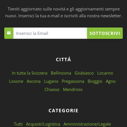
Tieniti aggiornato sulle novitá e gli aggiornamenti sempre
nuovi. Inserisci la tua e-mail e iscriviti alla nostra newsletter.
SOTTOSCRIVI
CITTÁ
In tutta la Svizzera
Bellinzona
Giubiasco
Locarno
Losone
Ascona
Lugano
Pregassona
Bioggio
Agno
Chiasso
Mendrisio
CATEGORIE
Tutti
Acquisti/Logistica
Amministrazione/Legale