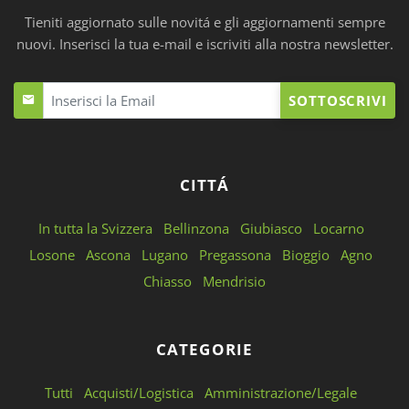
Tieniti aggiornato sulle novitá e gli aggiornamenti sempre
nuovi. Inserisci la tua e-mail e iscriviti alla nostra newsletter.
SOTTOSCRIVI
CITTÁ
In tutta la Svizzera
Bellinzona
Giubiasco
Locarno
Losone
Ascona
Lugano
Pregassona
Bioggio
Agno
Chiasso
Mendrisio
CATEGORIE
Tutti
Acquisti/Logistica
Amministrazione/Legale