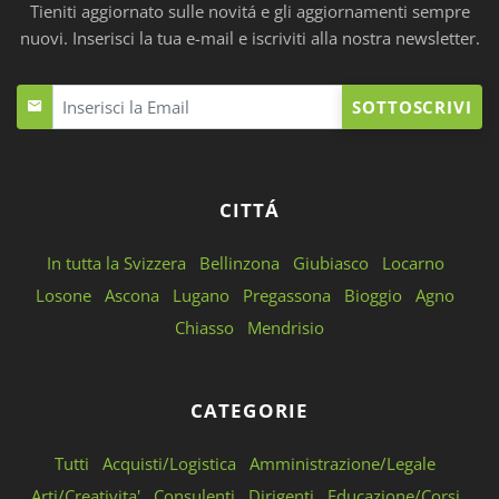
Tieniti aggiornato sulle novitá e gli aggiornamenti sempre
nuovi. Inserisci la tua e-mail e iscriviti alla nostra newsletter.
SOTTOSCRIVI
CITTÁ
In tutta la Svizzera
Bellinzona
Giubiasco
Locarno
Losone
Ascona
Lugano
Pregassona
Bioggio
Agno
Chiasso
Mendrisio
CATEGORIE
Tutti
Acquisti/Logistica
Amministrazione/Legale
Arti/Creativita'
Consulenti
Dirigenti
Educazione/Corsi