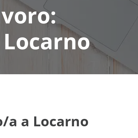
voro:
a Locarno
o/a a Locarno