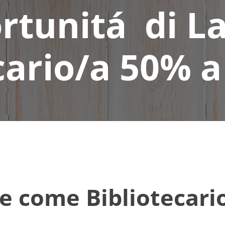
rtunitá di La
cario/a 50% 
e come Bibliotecari