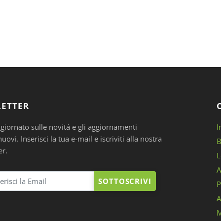
ETTER
ggiornato sulle novitá e gli aggiornamenti
I
ovi. Inserisci la tua e-mail e iscriviti alla nostra
B
er.
L
A
SOTTOSCRIVI
P
A
M