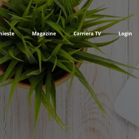
hieste
Magazine
Carriera TV
Login