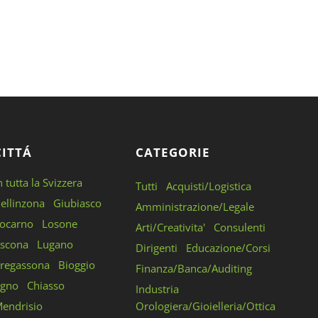
CITTÁ
CATEGORIE
n tutta la Svizzera
Tutti
Acquisti/Logistica
ellinzona
Giubiasco
Amministrazione/Legale
ocarno
Losone
Arti/Creativita'
Consulenti
scona
Lugano
Dirigenti
Educazione/Corsi
regassona
Bioggio
Finanza/Banca/Auditing
gno
Chiasso
Industria
endrisio
Orologiera/Gioielleria/Ottica