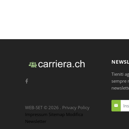
NEWSL
Tieniti a
sempre nu
newslett
WEB-SET ©
2026
.
Privacy Policy
Impressum
Sitemap
Modifica
Newsletter