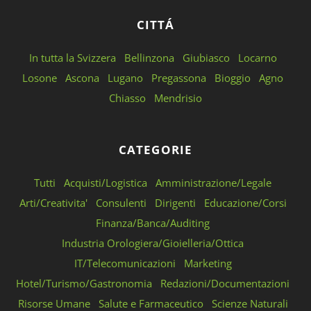
CITTÁ
In tutta la Svizzera
Bellinzona
Giubiasco
Locarno
Losone
Ascona
Lugano
Pregassona
Bioggio
Agno
Chiasso
Mendrisio
CATEGORIE
Tutti
Acquisti/Logistica
Amministrazione/Legale
Arti/Creativita'
Consulenti
Dirigenti
Educazione/Corsi
Finanza/Banca/Auditing
Industria Orologiera/Gioielleria/Ottica
IT/Telecomunicazioni
Marketing
Hotel/Turismo/Gastronomia
Redazioni/Documentazioni
Risorse Umane
Salute e Farmaceutico
Scienze Naturali