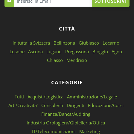
SOTTOSCRIVI
CITTÁ
In tutta la Svizzera
Bellinzona
Giubiasco
Locarno
Losone
Ascona
Lugano
Pregassona
Bioggio
Agno
Chiasso
Mendrisio
CATEGORIE
Tutti
Acquisti/Logistica
Amministrazione/Legale
Arti/Creativita'
Consulenti
Dirigenti
Educazione/Corsi
Finanza/Banca/Auditing
Industria Orologiera/Gioielleria/Ottica
IT/Telecomunicazioni
Marketing