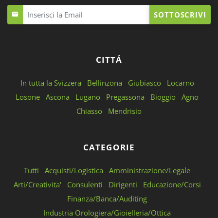
SOTTOSCRIVI
CITTÁ
In tutta la Svizzera
Bellinzona
Giubiasco
Locarno
Losone
Ascona
Lugano
Pregassona
Bioggio
Agno
Chiasso
Mendrisio
CATEGORIE
Tutti
Acquisti/Logistica
Amministrazione/Legale
Arti/Creativita'
Consulenti
Dirigenti
Educazione/Corsi
Finanza/Banca/Auditing
Industria Orologiera/Gioielleria/Ottica