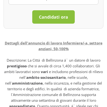
Candidati ora
Dettagli dell'annuncio di lavoro Infermiere/-a, settore
anziani, 50-100%
Descrizione: La Cittá di Bellinzona á¨ un datore di lavoro
prestigioso
che si avvale di circa 1,400 collaboratori. Gli
ambiti lavorativi sono
vari
e includono professioni di rilievo
nell`
ambito sociosanitario
, nelle scuole,
nell`
amministrazione
, nella sicurezza, e nella gestione del
territorio e degli edifici. In qualitá di azienda formatrice,
l`Amministrazione comunale di Bellinzona supporta
attivamente una settantina di giovani durante il loro
apprendistato
. Questa opportunitá á¨ ideale per chi