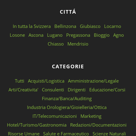
CITTÁ
In tutta la Svizzera
Bellinzona
Giubiasco
Locarno
Losone
Ascona
Lugano
Pregassona
Bioggio
Agno
Chiasso
Mendrisio
CATEGORIE
Tutti
Acquisti/Logistica
Amministrazione/Legale
Arti/Creativita'
Consulenti
Dirigenti
Educazione/Corsi
Finanza/Banca/Auditing
Industria Orologiera/Gioielleria/Ottica
IT/Telecomunicazioni
Marketing
Hotel/Turismo/Gastronomia
Redazioni/Documentazioni
Risorse Umane
Salute e Farmaceutico
Scienze Naturali