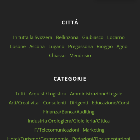
CITTÁ
In tutta la Svizzera
Bellinzona
Giubiasco
Locarno
Losone
Ascona
Lugano
Pregassona
Bioggio
Agno
Chiasso
Mendrisio
CATEGORIE
Tutti
Acquisti/Logistica
Amministrazione/Legale
Arti/Creativita'
Consulenti
Dirigenti
Educazione/Corsi
Finanza/Banca/Auditing
Industria Orologiera/Gioielleria/Ottica
IT/Telecomunicazioni
Marketing
Hotel/Turismo/Gastronomia
Redazioni/Documentazioni