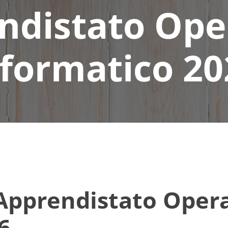
ndistato Ope
nformatico 20
`Apprendistato Oper
6