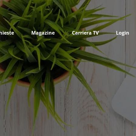
hieste
Magazine
Carriera TV
Login