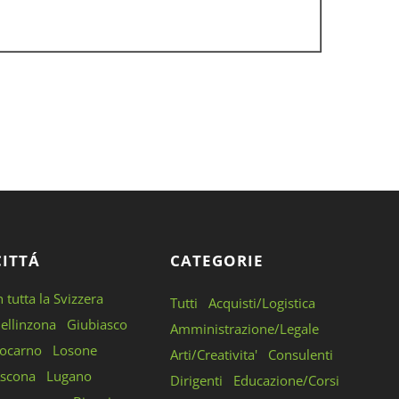
CITTÁ
CATEGORIE
n tutta la Svizzera
Tutti
Acquisti/Logistica
ellinzona
Giubiasco
Amministrazione/Legale
ocarno
Losone
Arti/Creativita'
Consulenti
scona
Lugano
Dirigenti
Educazione/Corsi