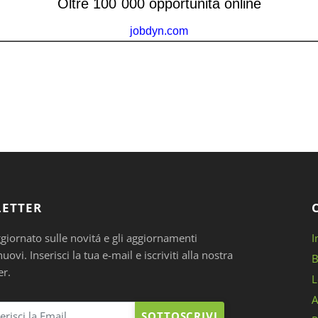
ETTER
ggiornato sulle novitá e gli aggiornamenti
I
ovi. Inserisci la tua e-mail e iscriviti alla nostra
B
er.
L
A
SOTTOSCRIVI