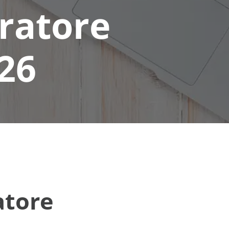
ratore
26
atore