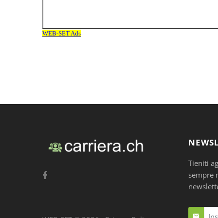
NEWSL
Tieniti a
sempre nu
newslett