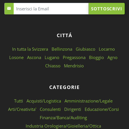
SOTTOSCRIVI
CITTÁ
In tutta la Svizzera
Bellinzona
Giubiasco
Locarno
Losone
Ascona
Lugano
Pregassona
Bioggio
Agno
Chiasso
Mendrisio
CATEGORIE
Tutti
Acquisti/Logistica
Amministrazione/Legale
Arti/Creativita'
Consulenti
Dirigenti
Educazione/Corsi
Finanza/Banca/Auditing
Industria Orologiera/Gioielleria/Ottica