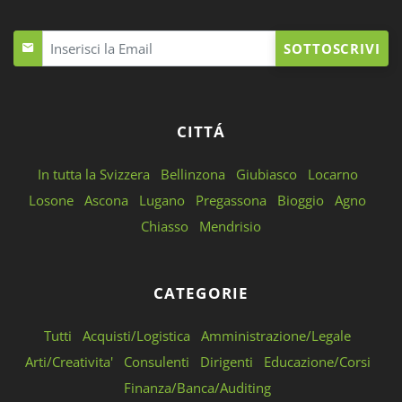
SOTTOSCRIVI
CITTÁ
In tutta la Svizzera
Bellinzona
Giubiasco
Locarno
Losone
Ascona
Lugano
Pregassona
Bioggio
Agno
Chiasso
Mendrisio
CATEGORIE
Tutti
Acquisti/Logistica
Amministrazione/Legale
Arti/Creativita'
Consulenti
Dirigenti
Educazione/Corsi
Finanza/Banca/Auditing