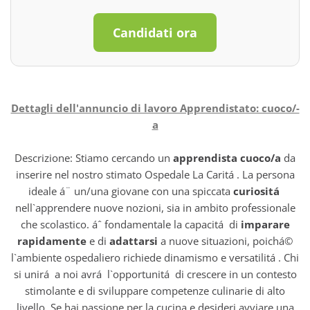
Candidati ora
Dettagli dell'annuncio di lavoro Apprendistato: cuoco/-
a
Descrizione: Stiamo cercando un
apprendista cuoco/a
da
inserire nel nostro stimato Ospedale La Caritá . La persona
ideale á¨ un/una giovane con una spiccata
curiositá
nell`apprendere nuove nozioni, sia in ambito professionale
che scolastico. áˆ fondamentale la capacitá di
imparare
rapidamente
e di
adattarsi
a nuove situazioni, poichá©
l`ambiente ospedaliero richiede dinamismo e versatilitá . Chi
si unirá a noi avrá l`opportunitá di crescere in un contesto
stimolante e di sviluppare competenze culinarie di alto
livello. Se hai passione per la cucina e desideri avviare una