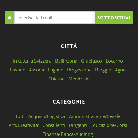
SOTTOSCRIVI
CITTÁ
In tutta la Svizzera
Bellinzona
Giubiasco
Locarno
Losone
Ascona
Lugano
Pregassona
Bioggio
Agno
Chiasso
Mendrisio
CATEGORIE
Tutti
Acquisti/Logistica
Amministrazione/Legale
Arti/Creativita'
Consulenti
Dirigenti
Educazione/Corsi
Finanza/Banca/Auditing