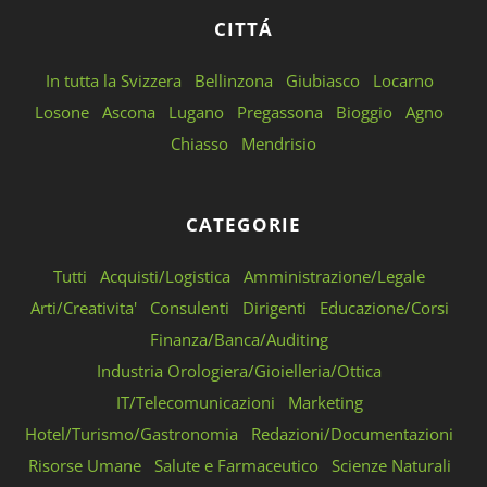
CITTÁ
In tutta la Svizzera
Bellinzona
Giubiasco
Locarno
Losone
Ascona
Lugano
Pregassona
Bioggio
Agno
Chiasso
Mendrisio
CATEGORIE
Tutti
Acquisti/Logistica
Amministrazione/Legale
Arti/Creativita'
Consulenti
Dirigenti
Educazione/Corsi
Finanza/Banca/Auditing
Industria Orologiera/Gioielleria/Ottica
IT/Telecomunicazioni
Marketing
Hotel/Turismo/Gastronomia
Redazioni/Documentazioni
Risorse Umane
Salute e Farmaceutico
Scienze Naturali