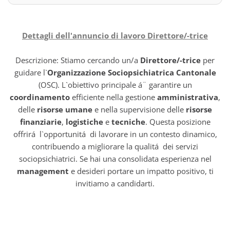
Dettagli dell'annuncio di lavoro Direttore/-trice
Descrizione: Stiamo cercando un/a
Direttore/-trice
per
guidare l`
Organizzazione Sociopsichiatrica Cantonale
(OSC). L`obiettivo principale á¨ garantire un
coordinamento
efficiente nella gestione
amministrativa
,
delle
risorse umane
e nella supervisione delle
risorse
finanziarie
,
logistiche
e
tecniche
. Questa posizione
offrirá l`opportunitá di lavorare in un contesto dinamico,
contribuendo a migliorare la qualitá dei servizi
sociopsichiatrici. Se hai una consolidata esperienza nel
management
e desideri portare un impatto positivo, ti
invitiamo a candidarti.