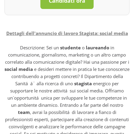
Candidati ora
Dettagli dell'annuncio di lavoro Stagista: social media
Descrizione: Sei un
studente
o
laureando
in
comunicazione, giornalismo, marketing o un altro campo
correlato alla comunicazione digitale? Hai una passione per i
social media
e desideri mettere in pratica le tue conoscenze
contribuendo a progetti concreti? Il Dipartimento della
Sanitá á¨ alla ricerca di uno
stagista
energico per
supportare le nostre attivitá sui social media. Offriamo
un`opportunitá unica per sviluppare le tue competenze in
un ambiente dinamico. Entrando a far parte del nostro
team
, avrai la possibilitá di lavorare a fianco di
professionisti esperti, partecipare alla creazione di contenuti
coinvolgenti e analizzare le performance delle campagne
social. Se sei motivato e desideroso di imparare, questa