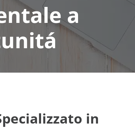
entale a
tunitá
pecializzato in