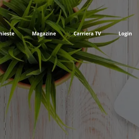
hieste
Magazine
Carriera TV
Login