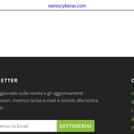
ETTER
ggiornato sulle novitá e gli aggiornamenti
I
ovi. Inserisci la tua e-mail e iscriviti alla nostra
B
er.
L
A
SOTTOSCRIVI
P