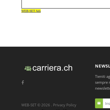
NEWSL
Tieniti a
sempre nu
newslett
WEB-SET ©
2026
.
Privacy Policy