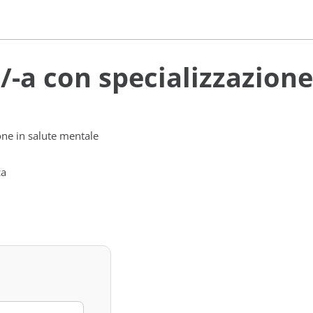
/-a con specializzazion
one in salute mentale
ca