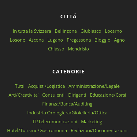
CITTÁ
In tutta la Svizzera
Bellinzona
Giubiasco
Locarno
Losone
Ascona
Lugano
Pregassona
Bioggio
Agno
Chiasso
Mendrisio
CATEGORIE
Tutti
Acquisti/Logistica
Amministrazione/Legale
Arti/Creativita'
Consulenti
Dirigenti
Educazione/Corsi
Finanza/Banca/Auditing
Industria Orologiera/Gioielleria/Ottica
IT/Telecomunicazioni
Marketing
Hotel/Turismo/Gastronomia
Redazioni/Documentazioni