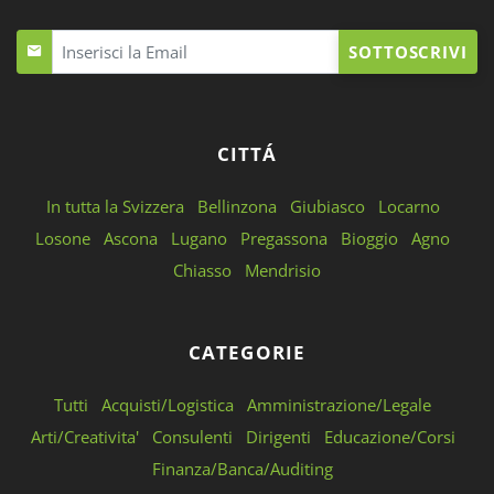
SOTTOSCRIVI
CITTÁ
In tutta la Svizzera
Bellinzona
Giubiasco
Locarno
Losone
Ascona
Lugano
Pregassona
Bioggio
Agno
Chiasso
Mendrisio
CATEGORIE
Tutti
Acquisti/Logistica
Amministrazione/Legale
Arti/Creativita'
Consulenti
Dirigenti
Educazione/Corsi
Finanza/Banca/Auditing