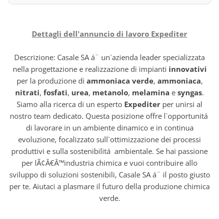
Dettagli dell'annuncio di lavoro Expediter
Descrizione: Casale SA á¨ un`azienda leader specializzata
nella progettazione e realizzazione di impianti
innovativi
per la produzione di
ammoniaca verde
,
ammoniaca
,
nitrati
,
fosfati
,
urea
,
metanolo
,
melamina
e
syngas
.
Siamo alla ricerca di un esperto
Expediter
per unirsi al
nostro team dedicato. Questa posizione offre l`opportunitá
di lavorare in un ambiente dinamico e in continua
evoluzione, focalizzato sull`ottimizzazione dei processi
produttivi e sulla sostenibilitá ambientale. Se hai passione
per lÃ¢Â€Â™industria chimica e vuoi contribuire allo
sviluppo di soluzioni sostenibili, Casale SA á¨ il posto giusto
per te. Aiutaci a plasmare il futuro della produzione chimica
verde.