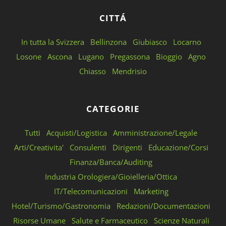
CITTÁ
In tutta la Svizzera
Bellinzona
Giubiasco
Locarno
Losone
Ascona
Lugano
Pregassona
Bioggio
Agno
Chiasso
Mendrisio
CATEGORIE
Tutti
Acquisti/Logistica
Amministrazione/Legale
Arti/Creativita'
Consulenti
Dirigenti
Educazione/Corsi
Finanza/Banca/Auditing
Industria Orologiera/Gioielleria/Ottica
IT/Telecomunicazioni
Marketing
Hotel/Turismo/Gastronomia
Redazioni/Documentazioni
Risorse Umane
Salute e Farmaceutico
Scienze Naturali