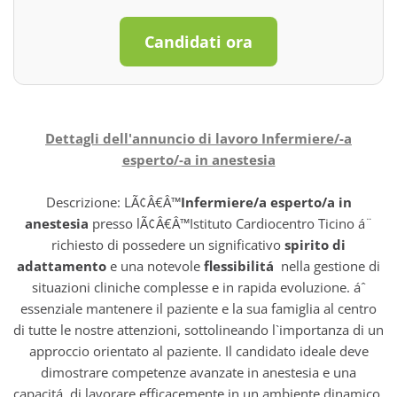
Candidati ora
Dettagli dell'annuncio di lavoro Infermiere/-a
esperto/-a in anestesia
Descrizione: LÃ¢Â€Â™
Infermiere/a esperto/a in
anestesia
presso lÃ¢Â€Â™Istituto Cardiocentro Ticino á¨
richiesto di possedere un significativo
spirito di
adattamento
e una notevole
flessibilitá
nella gestione di
situazioni cliniche complesse e in rapida evoluzione. áˆ
essenziale mantenere il paziente e la sua famiglia al centro
di tutte le nostre attenzioni, sottolineando l`importanza di un
approccio orientato al paziente. Il candidato ideale deve
dimostrare competenze avanzate in anestesia e una
capacitá di lavorare efficacemente in un ambiente dinamico,