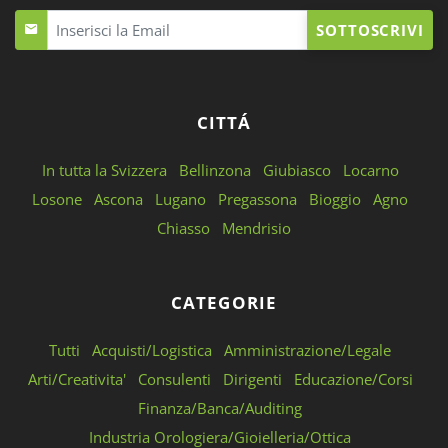
SOTTOSCRIVI
CITTÁ
In tutta la Svizzera
Bellinzona
Giubiasco
Locarno
Losone
Ascona
Lugano
Pregassona
Bioggio
Agno
Chiasso
Mendrisio
CATEGORIE
Tutti
Acquisti/Logistica
Amministrazione/Legale
Arti/Creativita'
Consulenti
Dirigenti
Educazione/Corsi
Finanza/Banca/Auditing
Industria Orologiera/Gioielleria/Ottica