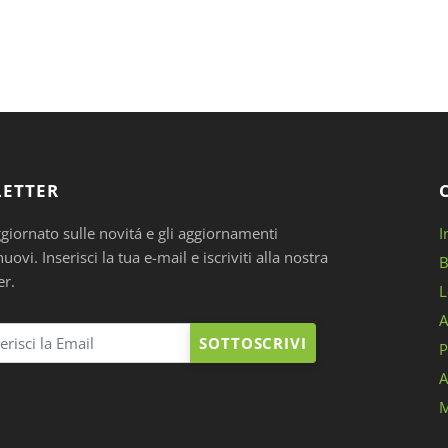
ETTER
ggiornato sulle novitá e gli aggiornamenti
I
ovi. Inserisci la tua e-mail e iscriviti alla nostra
B
er.
L
A
SOTTOSCRIVI
P
A
M