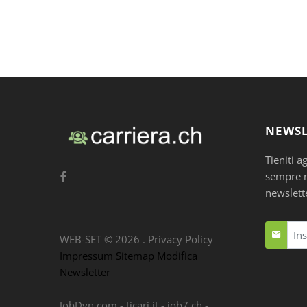
NEWSL
Tieniti a
sempre nu
newslett
WEB-SET ©
2026
.
Privacy Policy
Impressum
Sitemap
Modifica
Newsletter
JobDyn.com
-
ticari.it
-
job7.ch
-