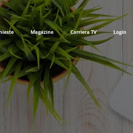
hieste
Magazine
Carriera TV
Login