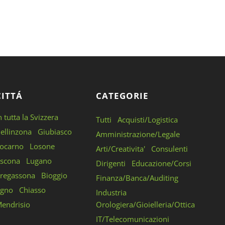
CITTÁ
CATEGORIE
n tutta la Svizzera
Tutti
Acquisti/Logistica
ellinzona
Giubiasco
Amministrazione/Legale
ocarno
Losone
Arti/Creativita'
Consulenti
scona
Lugano
Dirigenti
Educazione/Corsi
regassona
Bioggio
Finanza/Banca/Auditing
gno
Chiasso
Industria
endrisio
Orologiera/Gioielleria/Ottica
IT/Telecomunicazioni