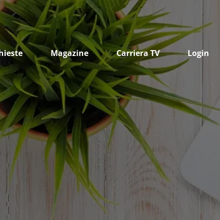
hieste
Magazine
Carriera TV
Login