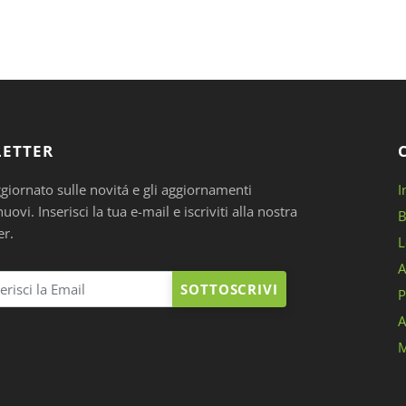
ETTER
ggiornato sulle novitá e gli aggiornamenti
I
ovi. Inserisci la tua e-mail e iscriviti alla nostra
B
er.
L
A
SOTTOSCRIVI
P
A
M