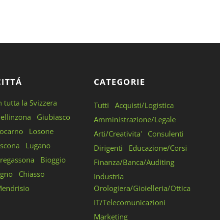
CITTÁ
CATEGORIE
n tutta la Svizzera
Tutti
Acquisti/Logistica
ellinzona
Giubiasco
Amministrazione/Legale
ocarno
Losone
Arti/Creativita'
Consulenti
scona
Lugano
Dirigenti
Educazione/Corsi
regassona
Bioggio
Finanza/Banca/Auditing
gno
Chiasso
Industria
endrisio
Orologiera/Gioielleria/Ottica
IT/Telecomunicazioni
Marketing