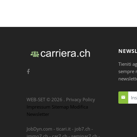
NEWSL
Tieniti a
sempre nu
newslett
WEB-SET ©
2026
.
Privacy Policy
Impressum
Sitemap
Modifica
Newsletter
JobDyn.com
-
ticari.it
-
job7.ch
-
immo7.ch
-
car7.ch
-
seminar7.ch
-