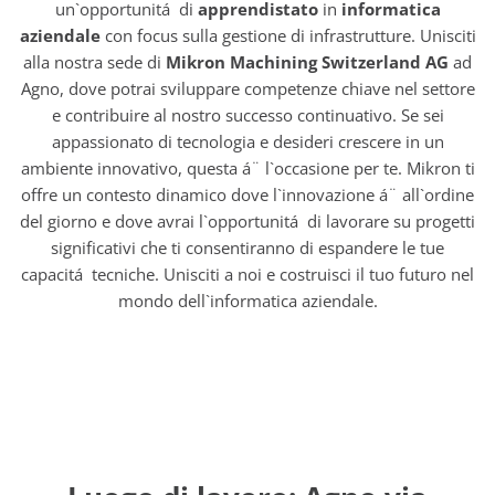
un`opportunitá di
apprendistato
in
informatica
aziendale
con focus sulla gestione di infrastrutture. Unisciti
alla nostra sede di
Mikron Machining Switzerland AG
ad
Agno, dove potrai sviluppare competenze chiave nel settore
e contribuire al nostro successo continuativo. Se sei
appassionato di tecnologia e desideri crescere in un
ambiente innovativo, questa á¨ l`occasione per te. Mikron ti
offre un contesto dinamico dove l`innovazione á¨ all`ordine
del giorno e dove avrai l`opportunitá di lavorare su progetti
significativi che ti consentiranno di espandere le tue
capacitá tecniche. Unisciti a noi e costruisci il tuo futuro nel
mondo dell`informatica aziendale.