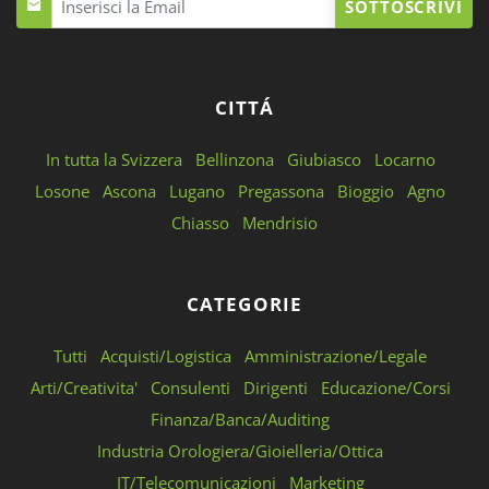
SOTTOSCRIVI
CITTÁ
In tutta la Svizzera
Bellinzona
Giubiasco
Locarno
Losone
Ascona
Lugano
Pregassona
Bioggio
Agno
Chiasso
Mendrisio
CATEGORIE
Tutti
Acquisti/Logistica
Amministrazione/Legale
Arti/Creativita'
Consulenti
Dirigenti
Educazione/Corsi
Finanza/Banca/Auditing
Industria Orologiera/Gioielleria/Ottica
IT/Telecomunicazioni
Marketing