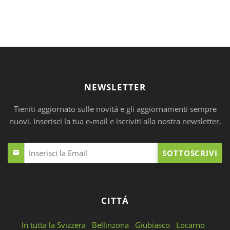
NEWSLETTER
Tieniti aggiornato sulle novitá e gli aggiornamenti sempre
nuovi. Inserisci la tua e-mail e iscriviti alla nostra newsletter.
SOTTOSCRIVI
CITTÁ
In tutta la Svizzera
Bellinzona
Giubiasco
Locarno