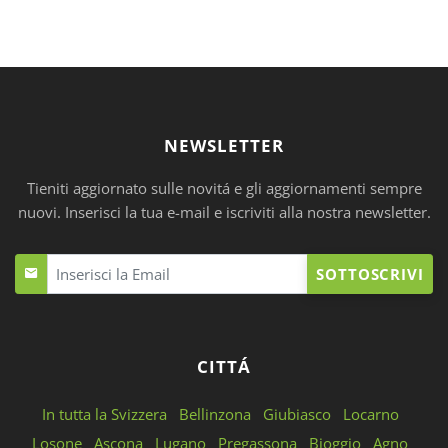
NEWSLETTER
Tieniti aggiornato sulle novitá e gli aggiornamenti sempre
nuovi. Inserisci la tua e-mail e iscriviti alla nostra newsletter.
SOTTOSCRIVI
CITTÁ
In tutta la Svizzera
Bellinzona
Giubiasco
Locarno
Losone
Ascona
Lugano
Pregassona
Bioggio
Agno