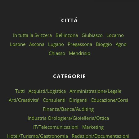
CITTÁ
In tutta la Svizzera
Bellinzona
Giubiasco
Locarno
Losone
Ascona
Lugano
Pregassona
Bioggio
Agno
Chiasso
Mendrisio
CATEGORIE
Tutti
Acquisti/Logistica
Amministrazione/Legale
Arti/Creativita'
Consulenti
Dirigenti
Educazione/Corsi
Finanza/Banca/Auditing
Industria Orologiera/Gioielleria/Ottica
IT/Telecomunicazioni
Marketing
Hotel/Turismo/Gastronomia
Redazioni/Documentazioni