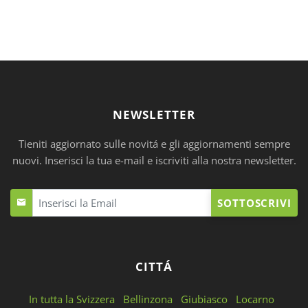
NEWSLETTER
Tieniti aggiornato sulle novitá e gli aggiornamenti sempre
nuovi. Inserisci la tua e-mail e iscriviti alla nostra newsletter.
SOTTOSCRIVI
CITTÁ
In tutta la Svizzera
Bellinzona
Giubiasco
Locarno