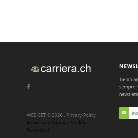
NEWSL
Tieniti a
sempre nu
newslett
WEB-SET ©
2026
.
Privacy Policy
Impressum
Sitemap
Modifica
Newsletter