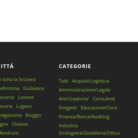
CITTÁ
CATEGORIE
n tutta la Svizzera
Tutti
Acquisti/Logistica
ellinzona
Giubiasco
Amministrazione/Legale
ocarno
Losone
Arti/Creativita'
Consulenti
scona
Lugano
Dirigenti
Educazione/Corsi
regassona
Bioggio
Finanza/Banca/Auditing
gno
Chiasso
Industria
endrisio
Orologiera/Gioielleria/Ottica