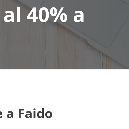
 al 40% a
e a Faido