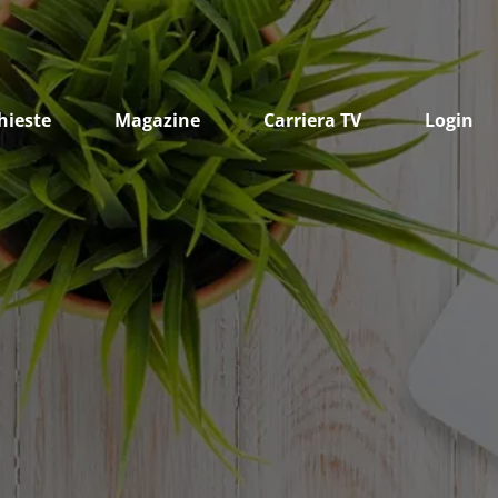
hieste
Magazine
Carriera TV
Login