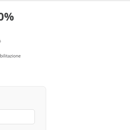
40%
%
abilitazione