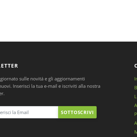
ETTER
ggiornato sulle novitá e gli aggiornamenti
I
ovi. Inserisci la tua e-mail e iscriviti alla nostra
B
er.
L
A
SOTTOSCRIVI
P
A
M