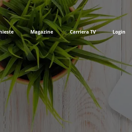
hieste
Magazine
Carriera TV
Login