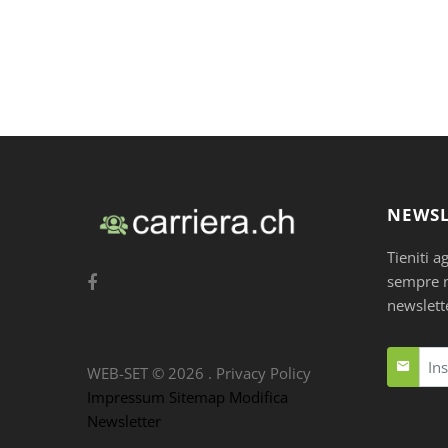
NEWSL
Tieniti a
sempre nu
newslett
WEB-SET ©
2026
.
Privacy Policy
Impressum
Sitemap
Modifica
Newsletter