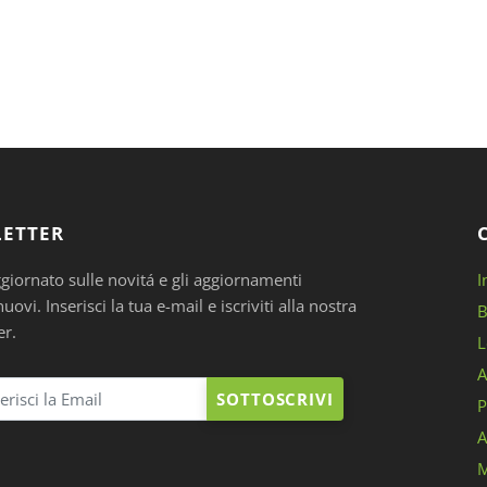
ETTER
ggiornato sulle novitá e gli aggiornamenti
I
ovi. Inserisci la tua e-mail e iscriviti alla nostra
B
er.
L
A
SOTTOSCRIVI
P
A
M