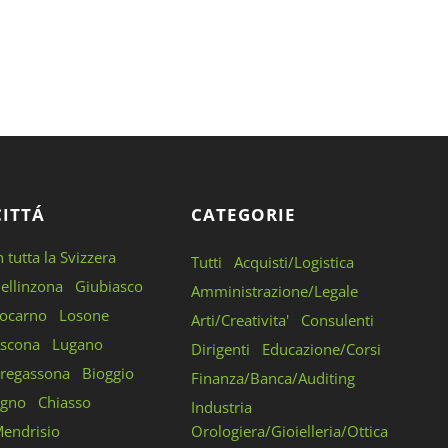
CITTÁ
CATEGORIE
n tutta la Svizzera
Tutti
Acquisti/Logistica
ellinzona
Giubiasco
Amministrazione/Legale
ocarno
Losone
Arti/Creativita'
Consulenti
scona
Lugano
Dirigenti
Educazione/Corsi
regassona
Bioggio
Finanza/Banca/Auditing
gno
Chiasso
Industria
endrisio
Orologiera/Gioielleria/Ottica