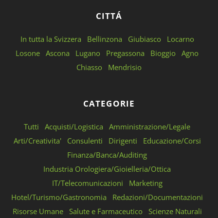
CITTÁ
In tutta la Svizzera
Bellinzona
Giubiasco
Locarno
Losone
Ascona
Lugano
Pregassona
Bioggio
Agno
Chiasso
Mendrisio
CATEGORIE
Tutti
Acquisti/Logistica
Amministrazione/Legale
Arti/Creativita'
Consulenti
Dirigenti
Educazione/Corsi
Finanza/Banca/Auditing
Industria Orologiera/Gioielleria/Ottica
IT/Telecomunicazioni
Marketing
Hotel/Turismo/Gastronomia
Redazioni/Documentazioni
Risorse Umane
Salute e Farmaceutico
Scienze Naturali