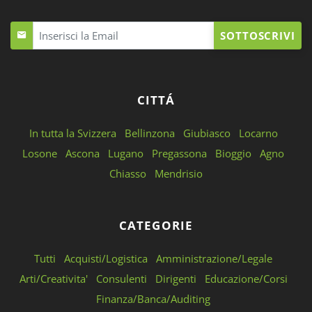
SOTTOSCRIVI
CITTÁ
In tutta la Svizzera
Bellinzona
Giubiasco
Locarno
Losone
Ascona
Lugano
Pregassona
Bioggio
Agno
Chiasso
Mendrisio
CATEGORIE
Tutti
Acquisti/Logistica
Amministrazione/Legale
Arti/Creativita'
Consulenti
Dirigenti
Educazione/Corsi
Finanza/Banca/Auditing