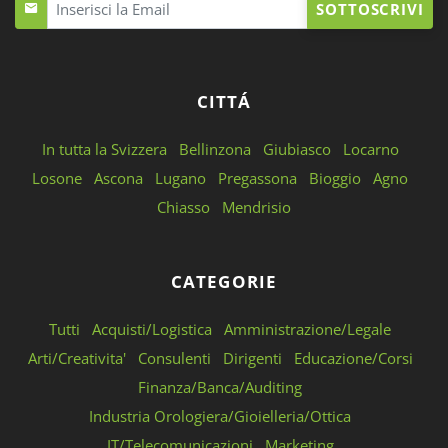
SOTTOSCRIVI
CITTÁ
In tutta la Svizzera
Bellinzona
Giubiasco
Locarno
Losone
Ascona
Lugano
Pregassona
Bioggio
Agno
Chiasso
Mendrisio
CATEGORIE
Tutti
Acquisti/Logistica
Amministrazione/Legale
Arti/Creativita'
Consulenti
Dirigenti
Educazione/Corsi
Finanza/Banca/Auditing
Industria Orologiera/Gioielleria/Ottica
IT/Telecomunicazioni
Marketing