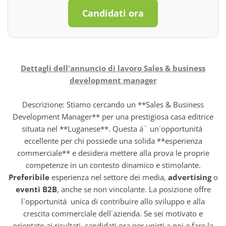
Candidati ora
Dettagli dell'annuncio di lavoro Sales & business
development manager
Descrizione: Stiamo cercando un **Sales & Business
Development Manager** per una prestigiosa casa editrice
situata nel **Luganese**. Questa á¨ un`opportunitá
eccellente per chi possiede una solida **esperienza
commerciale** e desidera mettere alla prova le proprie
competenze in un contesto dinamico e stimolante.
Preferibile
esperienza nel settore dei media,
advertising
o
eventi B2B
, anche se non vincolante. La posizione offre
l`opportunitá unica di contribuire allo sviluppo e alla
crescita commerciale dell`azienda. Se sei motivato e
orientato ai risultati, candidati ora per unirti a noi e fare la